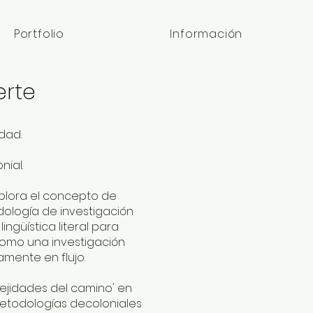
Portfolio
Información
erte
idad.
nial.
xplora el concepto de
odología de investigación
ngüística literal para
 como una investigación
amente en flujo.
plejidades del camino' en
 metodologías decoloniales