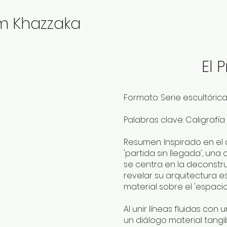
m Khazzaka
El 
Formato: Serie escultórica
Palabras clave: Caligrafía 
Resumen: Inspirado en el 
'partida sin llegada', un
se centra en la deconstruc
revelar su arquitectura e
material sobre el 'espacio
Al unir líneas fluidas con
un diálogo material tangi