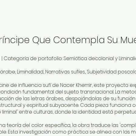
Príncipe Que Contempla Su Mu
 | Categoría de portafolio: Semiótica decolonial y Liminal
árabe, Liminalidad, Narrativas sufíes, Subjetividad poscolo
cine de influencia sufí de Nacer Khemir, este proyecto e
a condición fundamental del sujeto transnacional. La met
ción de las letras árabes, despojándolas de su función li
structural y espiritual subyacente. Cada pieza funciona
 liminal' entre culturas, donde la identidad está perpetu
 una teoría del color específica, la obra traduce las 'com
ble. Esta investigación como práctica se alinea con las